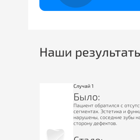
Наши результат
Случай
1
Было:
Пациент обратился с отсутст
сегментах. Эстетика и фун
нарушены, соседние зубы н
сторону дефектов.
Стало: