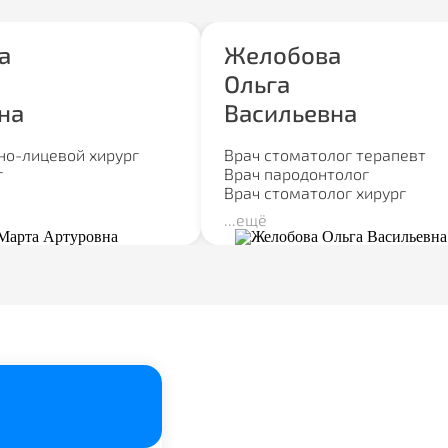
а
Желобова
а Ольга
Ольга
вна
на
Васильевна
олог терапевт
нтолог
но-лицевой хирург
Врач стоматолог терапевт
олог хирург
г
Врач пародонтолог
апевт и оперирующий
Врач стоматолог хирург
г, владеющая тонкими
...ещё
лечения под
, берётся за самые
чаи, восстанавливая
ен и красоту улыбки с
й точностью и