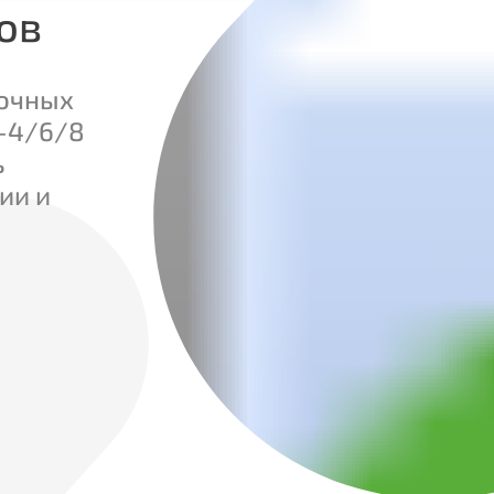
ов
ночных
n-4/6/8
ь
ии и