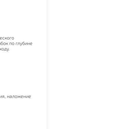
еского
бок по глубине
ходу.
зия, наложение