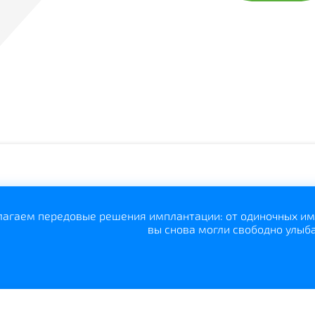
агаем передовые решения имплантации: от одиночных имп
вы снова могли свободно улыба