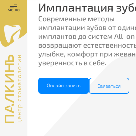
Имплантация зуб
меню
Современные методы
имплантации зубов от оди
имплантов до систем All-o
возвращают естественност
улыбке, комфорт при жеван
уверенность в себе.
Онлайн запись
Связаться