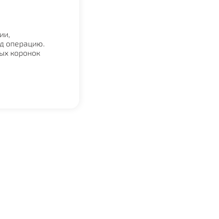
лайн запись
Связаться
ии,
д операцию.
ых коронок
ии,
д операцию.
ых коронок