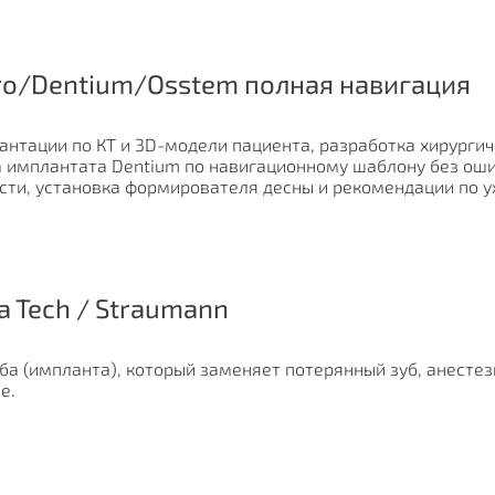
ro/Dentium/Osstem полная навигация
нтации по КТ и 3D-модели пациента, разработка хирургич
 имплантата Dentium по навигационному шаблону без оши
ости, установка формирователя десны и рекомендации по у
a Tech / Straumann
ба (импланта), который заменяет потерянный зуб, анесте
е.