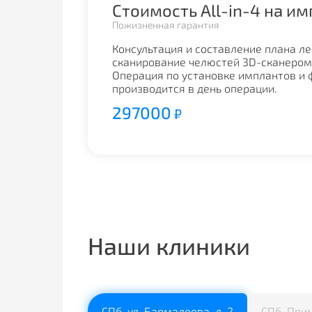
Стоимость All-in-4 на и
Пожизненная гарантия
Консультация и составление плана л
сканирование челюстей 3D-cканером.
Операция по установке имплантов и 
производится в день операции.
297000
₽
Стоимость All-on 4 на и
Есть рассрочка на 1 год
Консультация и составление плана л
сканирование челюстей 3D-cканером.
Операция по установке имплантов и 
Наши клиники
производится в день операции.
495000
₽
СПб, ул. Бармалеева, д. 2
СПб, Прим