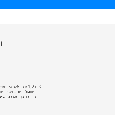
ы
вием зубов в 1, 2 и 3
кция жевания были
ачали смещаться в