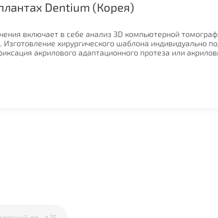
мплантах Dentium (Корея)
Он
ечения включает в себе анализ 3D компьютерной томограф
 Изготовление хирургического шаблона индивидуально по
фиксация акрилового адаптационного протеза или акрилов
мплантах Nobel (Нидерланды)
ечения включает в себе анализ 3D компьютерной томограф
 Изготовление хирургического шаблона индивидуально по
фиксация акрилового адаптационного протеза или акрилов
орский пр., д.15