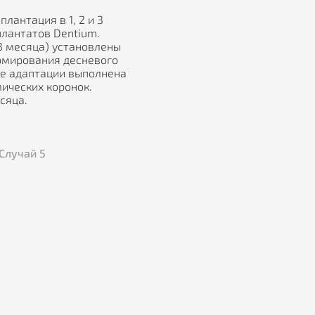
лантация в 1, 2 и 3
плантатов Dentium.
3 месяца) установлены
рмирования десневого
ле адаптации выполнена
ических коронок.
сяца.
Случай
5