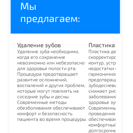
Мы
предлагаем:
Удаление зубов
Пластика десн
Удаление зуба необходимо,
Пластика десны по
когда его сохранение
скорректировать ф
невозможно или небезопасно
контур, устраняя э
для здоровья полости рта.
недостатки и делая
Процедура предотвращает
гармоничной. Проц
развитие осложнений,
предотвращает об
воспалений и других проблем,
зубодесневых карм
которые могут повлиять на
снижает риск восп
соседние зубы и десны.
заболеваний, защи
Современные методы
здоровье зубов и д
обезболивания обеспечивают
Современные мето
комфорт и безопасность
проведения вмеша
пациента во время процедуры.
обеспечивают безо
комфортный процес
долгосрочным эффе