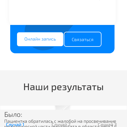
Онлайн запись
Связаться
Наши результаты
Было:
Пациентка обратилась с жалобой на просвечивание
Случай
1
Случай
2
Случай
3
металлической части имплантата в области зуба 1.4,