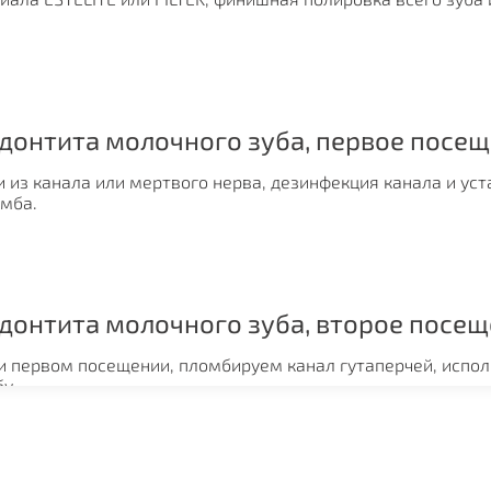
донтита молочного зуба, первое посещ
Он
из канала или мертвого нерва, дезинфекция канала и уст
омба.
донтита молочного зуба, второе посещ
и первом посещении, пломбируем канал гутаперчей, испо
у.