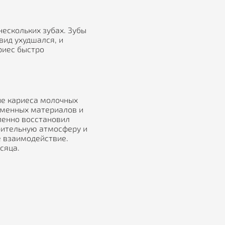
нескольких зубах. Зубы
вид ухудшался, и
риес быстро
е кариеса молочных
еменных материалов и
пенно восстановил
рительную атмосферу и
 взаимодействие.
сяца.