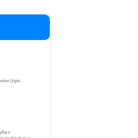
мом (при
уба с
и контактных