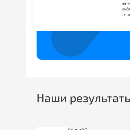
жев
зуб
сво
Наши результат
Случай
1