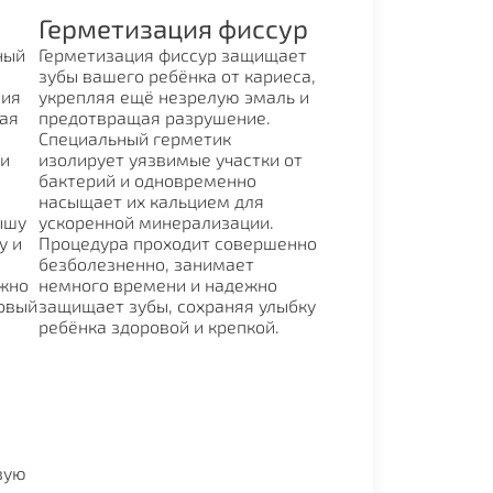
Герметизация фиссур
ный
Герметизация фиссур защищает
зубы вашего ребёнка от кариеса,
ния
укрепляя ещё незрелую эмаль и
вая
предотвращая разрушение.
Специальный герметик
ки
изолирует уязвимые участки от
бактерий и одновременно
насыщает их кальцием для
ышу
ускоренной минерализации.
у и
Процедура проходит совершенно
безболезненно, занимает
ежно
немного времени и надежно
овый
защищает зубы, сохраняя улыбку
ребёнка здоровой и крепкой.
вую