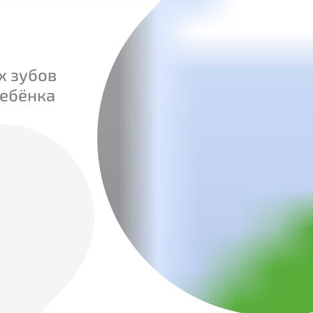
х зубов
ребёнка