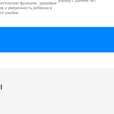
улыбку с ранних лет.
ательную функцию, здоровье
ов и уверенность ребёнка в
ей улыбке.
ы