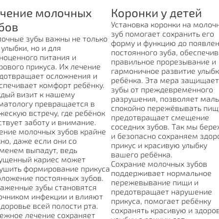
чение молочных
Коронки у детей
бов
Установка коронки на молоч
зуб помогает сохранить его
очные зубы важны не только
форму и функцию до появле
 улыбки, но и для
постоянного зуба, обеспечи
ноценного питания и
правильное прорезывание и
рового прикуса. Их лечение
гармоничное развитие улыб
дотвращает осложнения и
ребёнка. Эта мера защищает
спечивает комфорт ребёнку.
зубы от преждевременного
дый визит к нашему
разрушения, позволяет мал
матологу превращается в
спокойно пережёвывать пищ
жескую встречу, где ребёнок
предотвращает смещение
ствует заботу и внимание.
соседних зубов. Так мы бер
ение молочных зубов крайне
и безопасно сохраняем здор
но, даже если они со
прикус и красивую улыбку
менем выпадут, ведь
вашего ребёнка.
ущенный кариес может
Сохрание молочных зубов
ушить формирование прикуса
поддерживает нормальное
оложение постоянных зубов.
пережевывание пищи и
аженные зубы становятся
предотвращает нарушение
очником инфекции и влияют
прикуса, помогает ребёнку
здоровье всей полости рта.
сохранять красивую и здоро
ежное лечение сохраняет