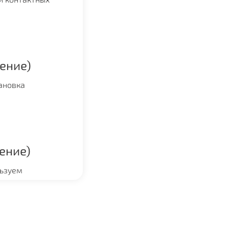
ение)
лайн запись
ановка
Связаться
ение)
льзуем