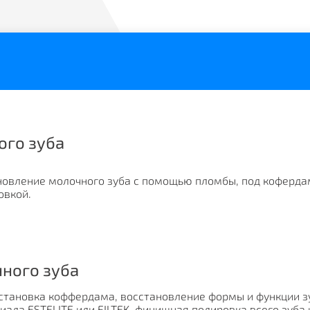
ого зуба
новление молочного зуба с помощью пломбы, под коферда
овкой.
нного зуба
установка коффердама, восстановление формы и функции з
ала ESTELITE или FILTEK, финишная полировка всего зуба 