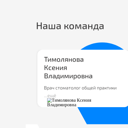
Наша команда
Тимолянова
сения
Ксения
а
Владимировна
ей практики
т
Врач стоматолог общей практики
...ещё
пециалист.
знаниями
к
ской
ессиональной