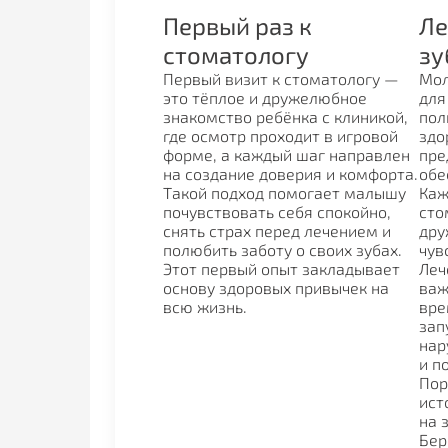
Первый раз к
Ле
стоматологу
зу
Первый визит к стоматологу —
Мол
это тёплое и дружелюбное
для
знакомство ребёнка с клиникой,
пол
где осмотр проходит в игровой
здо
форме, а каждый шаг направлен
пре
на создание доверия и комфорта.
обе
Такой подход помогает малышу
Каж
почувствовать себя спокойно,
сто
снять страх перед лечением и
дру
полюбить заботу о своих зубах.
чув
Этот первый опыт закладывает
Леч
основу здоровых привычек на
важ
всю жизнь.
вре
зап
нар
и п
Пор
ист
на 
Бер