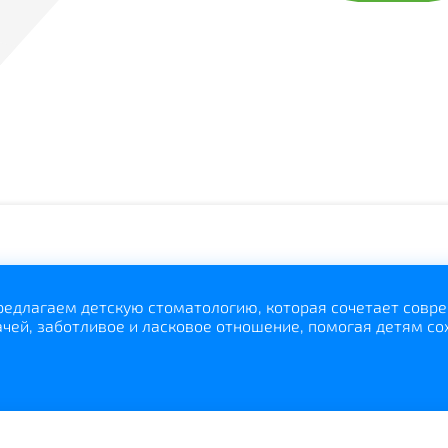
едлагаем детскую стоматологию, которая сочетает совре
ачей, заботливое и ласковое отношение, помогая детям со