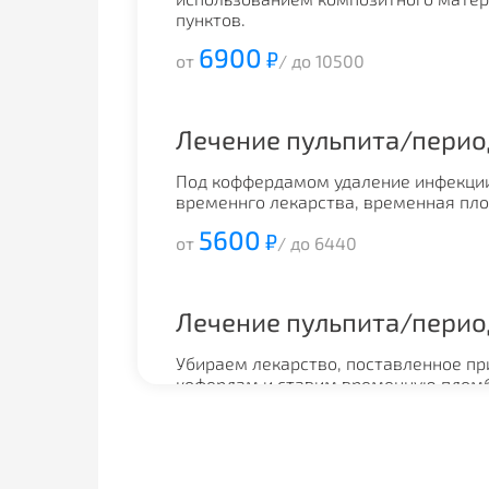
пунктов.
6900
₽
от
/ до 10500
Лечение пульпита/перио
Под коффердамом удаление инфекции 
временнго лекарства, временная пл
5600
₽
от
/ до 6440
Лечение пульпита/перио
Убираем лекарство, поставленное пр
кофердам и ставим временную пломб
5550
₽
от
/ до 6390