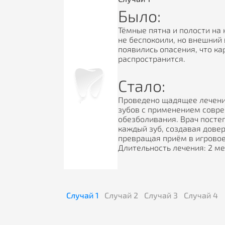
Было:
Тёмные пятна и полости на 
не беспокоили, но внешний 
появились опасения, что ка
распространится.
Стало:
Проведено щадящее лечени
зубов с применением совр
обезболивания. Врач посте
каждый зуб, создавая дове
превращая приём в игровое
Длительность лечения: 2 ме
Случай
1
Случай
2
Случай
3
Случай
4